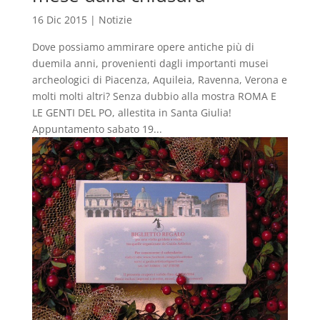
16 Dic 2015
|
Notizie
Dove possiamo ammirare opere antiche più di
duemila anni, provenienti dagli importanti musei
archeologici di Piacenza, Aquileia, Ravenna, Verona e
molti molti altri? Senza dubbio alla mostra ROMA E
LE GENTI DEL PO, allestita in Santa Giulia!
Appuntamento sabato 19...