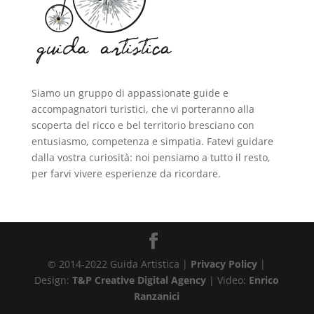
Siamo un gruppo di appassionate guide e
accompagnatori turistici, che vi porteranno alla
scoperta del ricco e bel territorio bresciano con
entusiasmo, competenza e simpatia. Fatevi guidare
dalla vostra curiosità: noi pensiamo a tutto il resto,
per farvi vivere esperienze da ricordare.
© 2014-2022 Guida Artistica |
Privacy Policy
|
Design:
T&P Creative Digital Agency
| Video:
Enrico
Ranzanici