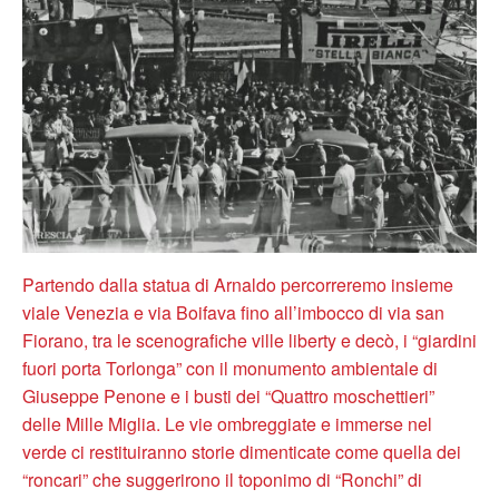
Partendo dalla statua di Arnaldo percorreremo insieme
viale Venezia e via Boifava fino all’imbocco di via san
Fiorano, tra le scenografiche ville liberty e decò, i “giardini
fuori porta Torlonga” con il monumento ambientale di
Giuseppe Penone e i busti dei “Quattro moschettieri”
delle Mille Miglia. Le vie ombreggiate e immerse nel
verde ci restituiranno storie dimenticate come quella dei
“roncari” che suggerirono il toponimo di “Ronchi” di