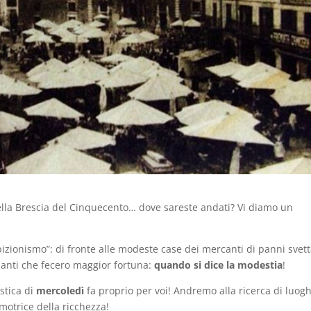
lla Brescia del Cinquecento… dove sareste andati? Vi diamo un
bizionismo”: di fronte alle modeste case dei mercanti di panni svet
cianti che fecero maggior fortuna:
quando si dice la modestia
!
istica di
mercoledì
fa proprio per voi! Andremo alla ricerca di luogh
motrice della ricchezza!