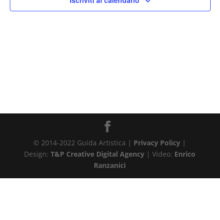
Iscriviti al calendario
© 2014-2022 Guida Artistica |
Privacy Policy
|
Design:
T&P Creative Digital Agency
| Video:
Enrico
Ranzanici