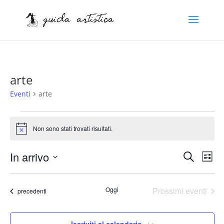
arte
Eventi
arte
Eventi
Non sono stati trovati risultati.
Notice
Eventi
Eve
In arrivo
Cerca
Lista
Vis
Ricerc
Seleziona
Nav
e
la
Oggi
Prossimi eventi
viste
Eventi
precedenti
data.
Naviga