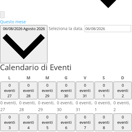
Questo mese
Seleziona la data.
06/08/2026
Agosto 2026
Calendario di Eventi
lunedì
martedì
mercoledì
giovedì
venerdì
sabato
dom
L
M
M
G
V
S
D
0
0
0
0
0
0
0
eventi
eventi
eventi
eventi
eventi
eventi
eventi
27
28
29
30
31
1
2
0 eventi,
0 eventi,
0 eventi,
0 eventi,
0 eventi,
0 eventi,
0 eventi,
27
28
29
30
31
1
2
0
0
0
0
0
0
0
eventi
eventi
eventi
eventi
eventi
eventi
eventi
3
4
5
6
7
8
9