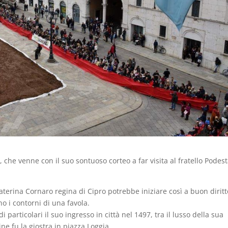
 che venne con il suo sontuoso corteo a far visita al fratello Podes
Caterina Cornaro regina di Cipro potrebbe iniziare così a buon diritt
no i contorni di una favola.
particolari il suo ingresso in città nel 1497, tra il lusso della sua
ne fu la giostra in piazza Loggia.