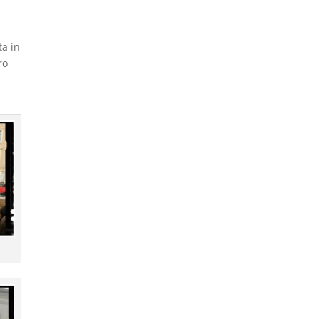
ta in
ro